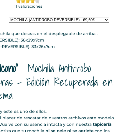
11 valoraciones
ila que deseas en el desplegable de arriba :
RSIBLE): 38x29x7cm
REVERSIBLE): 33x26x7cm
Icono"
Mochila Antirrobo
eras - Edición Recuperada en
rema
y este es uno de ellos.
l placer de rescatar de nuestros archivos este modelo
Vuelve con su esencia intacta y con nuestra
tapicería
antiza que tu mochila
ni se pele ni se agrieta
con los