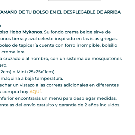
TAMAÑO DE TU BOLSO EN EL DESPLEGABLE DE ARRIBA
m
olso Hobo Mykonos
. Su fondo crema beige sirve de
os tierra y azul celeste inspirado en las islas griegas.
lso de tapicería cuenta con forro irrompible, bolsillo
 cremallera.
ra cruzado o al hombro, con un sistema de mosquetones
ro.
2cm) o Mini (25x25x11cm).
 máquina a baja temperatura.
echar un vistazo a las correas adicionales en diferentes
tu compra hoy
AQUÍ
.
inferior encontrarás un menú para desplegar medidas,
entajas del envío gratuito y garantía de 2 años incluidos.