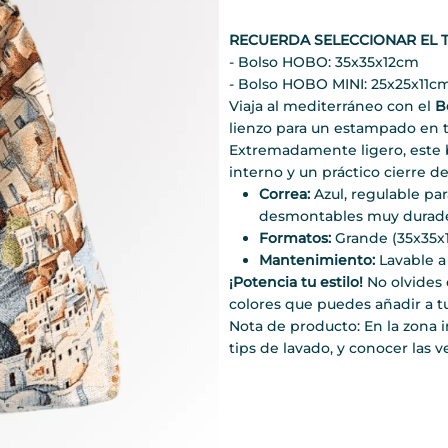
RECUERDA SELECCIONAR EL 
- Bolso HOBO: 35x35x12cm
- Bolso HOBO MINI: 25x25x11c
Viaja al mediterráneo con el
B
lienzo para un estampado en ton
Extremadamente ligero, este bo
interno y un práctico cierre de
Correa:
Azul, regulable pa
desmontables muy durade
Formatos:
Grande (35x35x1
Mantenimiento:
Lavable a
¡Potencia tu estilo!
No olvides 
colores que puedes añadir a 
Nota de producto: En la zona 
tips de lavado, y conocer las v